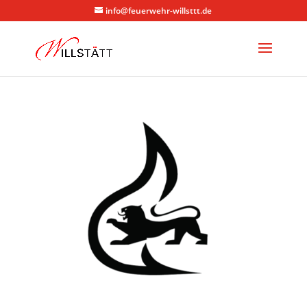
info@feuerwehr-willsttt.de